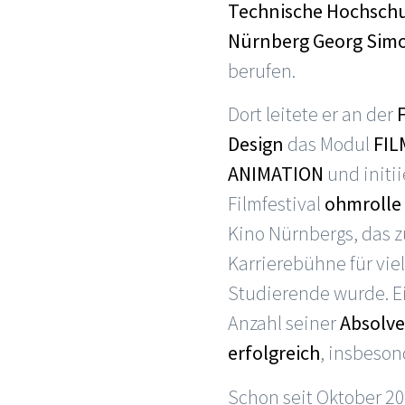
Technische Hochsch
Nürnberg Georg Sim
berufen.
Dort leitete er an der
Design
das Modul
FIL
ANIMATION
und initii
Filmfestival
ohmrolle
Kino Nürnbergs, das z
Karrierebühne für vie
Studierende wurde. E
Anzahl seiner
Absolve
erfolgreich
, insbeso
Schon seit Oktober 2