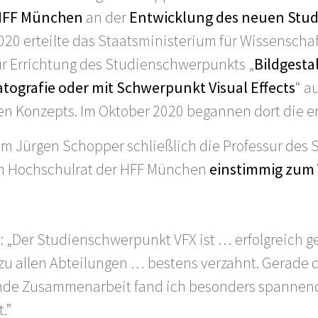
 HFF München
an der
Entwicklung des neuen Stu
2020 erteilte das Staatsministerium für Wissensch
r Errichtung des Studienschwerpunkts „
Bildgesta
ografie oder mit Schwerpunkt Visual Effects
“ a
en Konzepts. Im Oktober 2020 begannen dort die e
hm Jürgen Schopper schließlich die Professur des
om Hochschulrat der HFF München
einstimmig zum 
: „Der Studienschwerpunkt VFX ist … erfolgreich g
zu allen Abteilungen … bestens verzahnt. Gerade 
nde Zusammenarbeit fand ich besonders spannend
.”