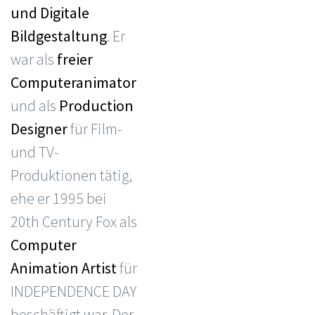
und Digitale
Bildgestaltung
. Er
war als
freier
Computeranimator
und als
Production
Designer
für Film-
und TV-
Produktionen tätig,
ehe er 1995 bei
20th Century Fox als
Computer
Animation Artist
für
INDEPENDENCE DAY
beschäftigt war. Der