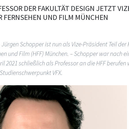
ESSOR DER FAKULTÄT DESIGN JETZT VIZ
 FERNSEHEN UND FILM MÜNCHEN
. Jürgen Schopper ist nun als Vize-Präsident Teil der
hen und Film (HFF) München. – Schopper war nach ei
ril 2021 schließlich als Professor an die HFF berufen
n Studienschwerpunkt VFX
.