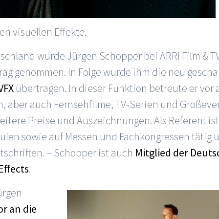
en visuellen Effekte.
schland wurde Jürgen Schopper bei ARRI Film & TV
rag genommen. In Folge wurde ihm die neu geschaf
 VFX
übertragen. In dieser Funktion betreute er vor 
, aber auch Fernsehfilme, TV-Serien und Großeven
weitere Preise und Auszeichnungen. Als Referent ist
en sowie auf Messen und Fachkongressen tätig und
schriften. – Schopper ist auch
Mitglied der Deut
Effects
.
ürgen
or an die