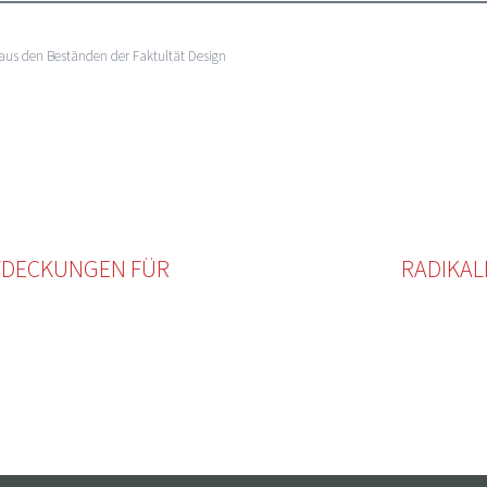
 aus den Beständen der Faktultät Design
NTDECKUNGEN FÜR
RADIKAL
Widgets