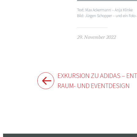
Text: Max Ackermann – Anja Klinke
Bild: Jürgen Schopper – und ein Foto
29. November 2022
Beitragsnavigation
EXKURSION ZU ADIDAS – E
RAUM- UND EVENTDESIGN