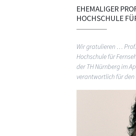
EHEMALIGER PROF
HOCHSCHULE FÜR
Wir gratulieren … Prof
Hochschule für Fernse
der TH Nürnberg
im Ap
verantwortlich für de