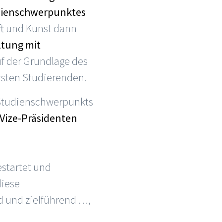
dienschwerpunktes
aft und Kunst dann
ltung mit
uf der Grundlage des
rsten Studierenden.
 Studienschwerpunkts
Vize-Präsidenten
estartet und
diese
 und zielführend …,