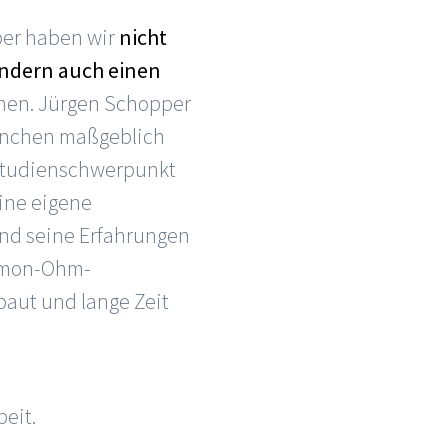
pper haben wir
nicht
ondern auch einen
en. Jürgen Schopper
München maßgeblich
r Studienschwerpunkt
eine eigene
und seine Erfahrungen
Simon-Ohm-
baut und lange Zeit
eit.