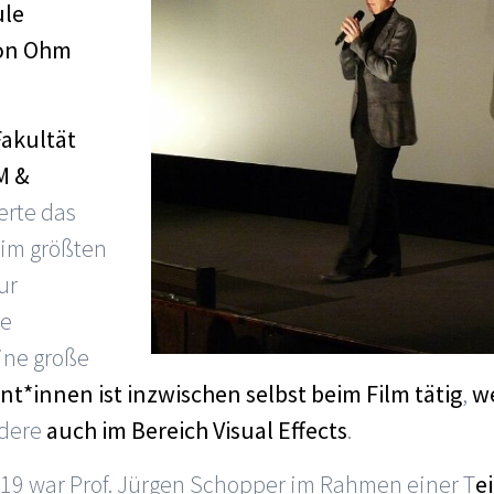
ule
on Ohm
Fakultät
M &
erte das
im größten
ur
le
ine große
nt*innen ist inzwischen selbst beim Film tätig
,
w
ndere
auch im Bereich Visual Effects
.
019 war Prof. Jürgen Schopper im Rahmen einer T
e