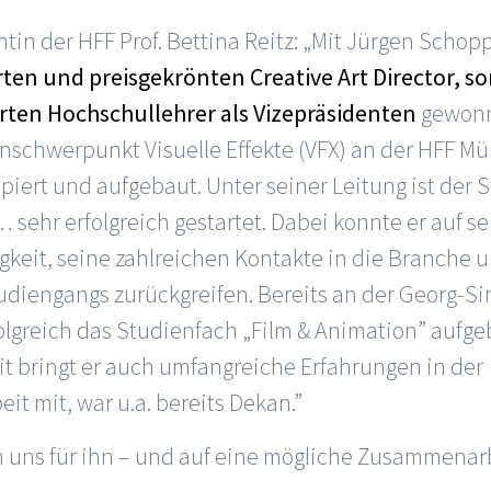
tin der HFF Prof. Bettina Reitz: „Mit Jürgen Scho
en und preisgekrönten Creative Art Director, s
rten Hochschullehrer als Vizepräsidenten
gewonn
nschwerpunkt Visuelle Effekte (VFX) an der HFF 
piert und aufgebaut. Unter seiner Leitung ist de
 … sehr erfolgreich gestartet. Dabei konnte er auf s
igkeit, seine zahlreichen Kontakte in die Branche 
udiengangs zurückgreifen. Bereits an der Georg-
olgreich das Studienfach „Film & Animation” aufge
eit bringt er auch umfangreiche Erfahrungen in der
t mit, war u.a. bereits Dekan.”
n uns für ihn – und auf eine mögliche Zusammenarb