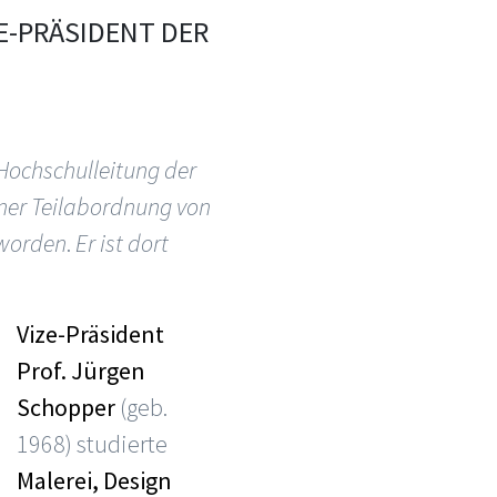
E-PRÄSIDENT DER
 Hochschulleitung der
ner Teilabordnung von
worden
.
Er ist dort
Vize-Präsident
Prof. Jürgen
Schopper
(geb.
1968) studierte
Malerei, Design