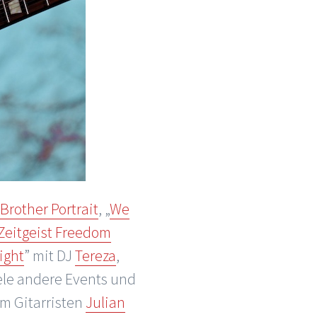
Brother Portrait
, „
We
Zeitgeist Freedom
ight
” mit DJ
Tereza
,
ele andere Events und
em Gitarristen
Julian