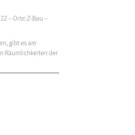
022 –
Orte
: Z-Bau –
n, gibt es am
en Räumlichkeiten der