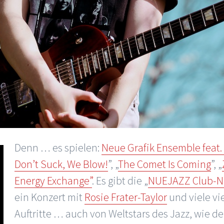
Denn … es spielen:
Neue Grafik Ensemble feat. 
Don’t Suck, We Blow!
”, „
The Comet Is Coming
”, „
Energy Exchange”
. Es gibt die „
NUEJAZZ Club-N
ein Konzert mit
Rosie Frater-Taylor
und viele vi
Auftritte … auch von Weltstars des Jazz, wie d