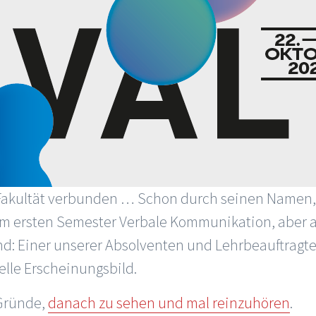
 Fakultät verbunden … Schon durch seinen Namen
em ersten Semester Verbale Kommunikation, aber
nd: Einer unserer Absolventen und Lehrbeauftragt
elle Erscheinungsbild.
 Gründe,
danach zu sehen und mal reinzuhören
.