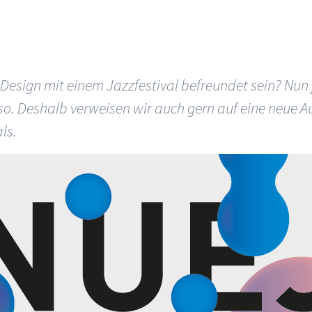
 Design mit einem Jazzfestival befreundet sein? Nun j
so. Deshalb verweisen wir auch gern auf eine neue 
ls.