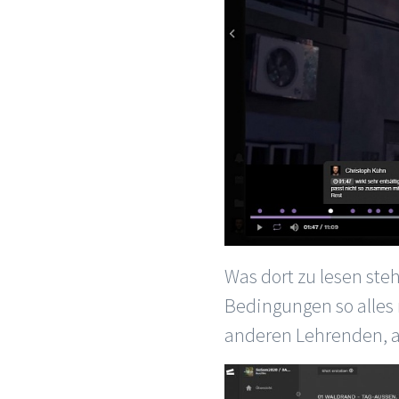
Was dort zu lesen ste
Bedingungen so alles 
anderen Lehrenden, a