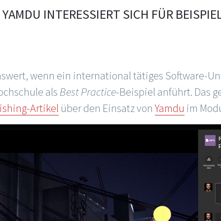
YAMDU INTERESSIERT SICH FÜR BEISPIE
nswert, wenn ein international tätiges Software-
ochschule als
Best Practice
-Beispiel anführt. Das g
ishing-Artikel
über den Einsatz von
Yamdu
im Modu