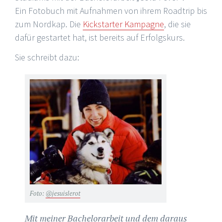
Ein Fotobuch mit Aufnahmen von ihrem Roadtrip bis
zum Nordkap. Die
Kickstarter Kampagne
, die sie
dafür gestartet hat, ist bereits auf Erfolgskurs.
Sie schreibt dazu:
Foto:
@jesuislerot
Mit meiner Bachelorarbeit und dem daraus