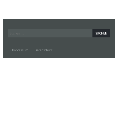
Widgets
Suchen
nach:
→ Impressum
→ Datenschutz