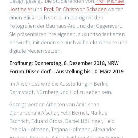
Design gezeigt. Die Studierenden von
Prof. Michael
Jostmeier
und
Prof. Dr. Christoph Schaden
werfen
einen Blick nach vorne, im Dialog mit den
Fotografien der Bauhaus-Ära und der Gegenwart.
Sie präsentieren ihre eigenen, zukunftsorientierten
Entwürfe, mit denen sie auch auf elektronische und
digitale Medien setzen.
Eröffnung: Donnerstag, 6. Dezember 2018, NRW
Forum Düsseldorf – Ausstellung bis 10. März 2019
Im Anschluss wird die Ausstellung in Berlin,
Darmstadt, Nürnberg und Hof zu sehen sein.
Gezeigt werden Arbeiten von Amir Khan
Djahanschahi Afschar, Felix Berndt, Markus
Eschrich, Eduard Gross, Daniel Höllinger, Heidi
Fabiola Hofmann, Tatjana Hofmann, Alexander
Hunzek, Remigius Kalisz, Svitlana Khisamutdinova,