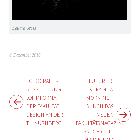
Eduard Gross
4. Dezember 2018
Beitragsnavigation
FOTOGRAFIE-
FUTURE IS
AUSSTELLUNG
EVERY NEW
„OHMFORMAT“
MORNING –
DER FAKULTÄT
LAUNCH DAS
DESIGN AN DER
NEUEN
TH NÜRNBERG.
FAKULTÄTSMAGAZINS
»AUCH GUT_
DESIGN UND