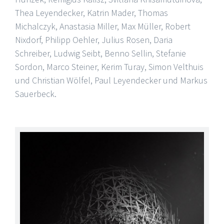
Thea Leyendecker, Katrin Mader, Thomas
Michalczyk, Anastasia Miller, Max Müller, Robert
Nixdorf, Philipp Oehler, Julius Rosen, Daria
Schreiber, Ludwig Seibt, Benno Sellin, Stefanie
Sordon, Marco Steiner, Kerim Turay, Simon Velthuis
und Christian Wölfel, Paul Leyendecker und Markus
Sauerbeck.