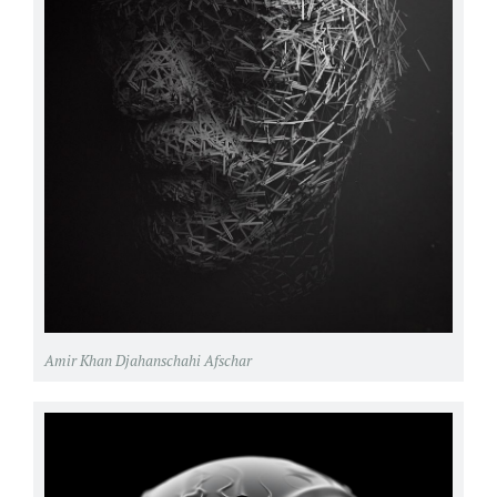
Amir Khan Djahanschahi Afschar