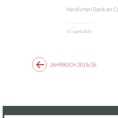
Herzlichen Dank an Co
11. April 2018
Beitragsnavigation
JAHRBUCH 2015/16