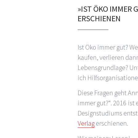
»IST ÖKO IMMER 
ERSCHIENEN
Ist Öko immer gut? W
kaufen, verlieren dan
Lebensgrundlage? Unt
ich Hilfsorganisation
Diese Fragen geht Ann
immer gut?“. 2016 ist 
Designstudiums entsta
Verlag
erschienen.