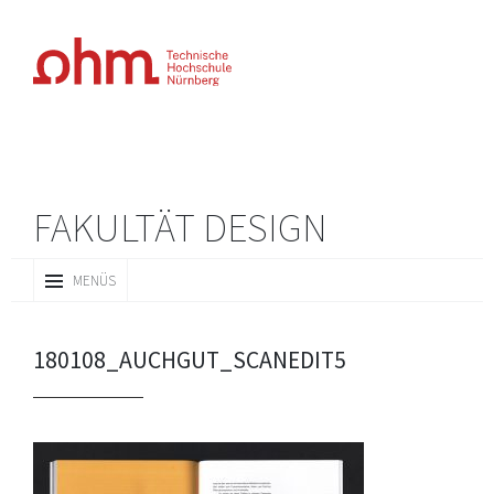
FAKULTÄT DESIGN
ZUM
MENÜS
INHALT
SPRINGEN
180108_AUCHGUT_SCANEDIT5