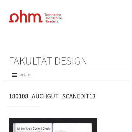
FAKULTÄT DESIGN
ZUM
MENÜS
INHALT
SPRINGEN
180108_AUCHGUT_SCANEDIT13