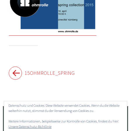
Beitragsnavigation
15OHMROLLE_SPRING
Widgets
Datenschutz und Cookies: Diese Website verwendet Cookies. Wenn du die Website
weiterhin nutzt, stimmst du der Verwendung von Cookies zu.
Suchen
Weitere Informationen, beispielsweise zur Kontrolle von Cookies, findest du hier:
nach:
Unsere Datenschutz-Richtlinie