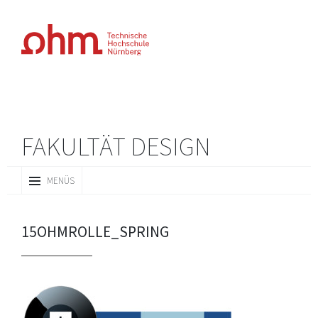
FAKULTÄT DESIGN
ZUM
MENÜS
INHALT
SPRINGEN
15OHMROLLE_SPRING