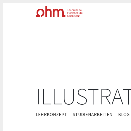
ILLUSTRA
ZUM
LEHRKONZEPT
STUDIENARBEITEN
BLOG
INHALT
SPRINGEN