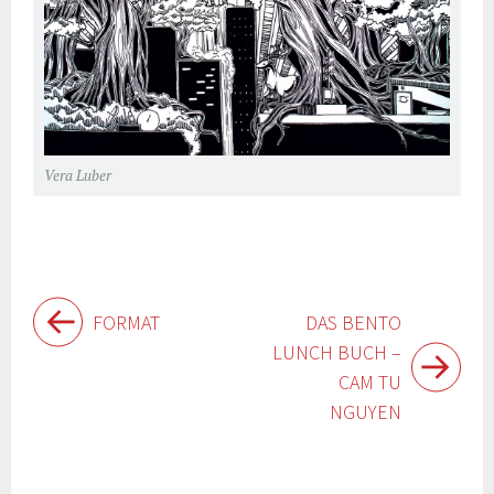
Vera Luber
Beitragsnavigation
FORMAT
DAS BENTO
LUNCH BUCH –
CAM TU
NGUYEN