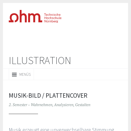
ILLUSTRATION
ZUM
MENÜS
INHALT
SPRINGEN
MUSIK-BILD / PLATTENCOVER
2. Semester – Wahrnehmen, Analysieren, Gestalten
Musik erzeugt eine unverwechselbare Stimmung.