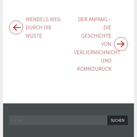
Beitragsnavigation
WENDELS WEG
DER ANFANG –
DURCH DIE
DIE
WÜSTE
GESCHICHTE
VON
VERLIERMICHNICHT
UND
KOMMZURÜCK
Widgets
Suchen
nach: