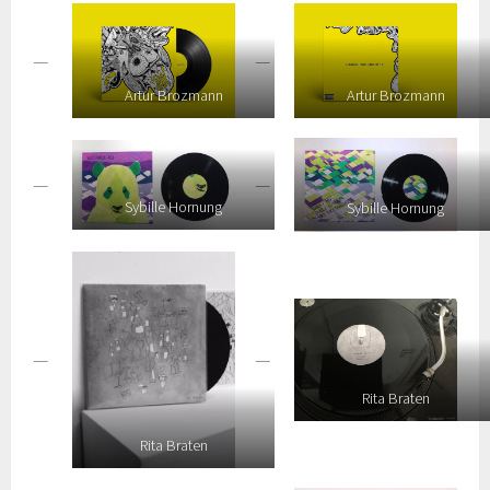
Artur Brozmann
Artur Brozmann
Sybille Hornung
Sybille Hornung
Rita Braten
Rita Braten