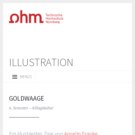
ILLUSTRATION
ZUM
MENÜS
INHALT
SPRINGEN
GOLDWAAGE
6. Semester – Alltagskultur
Ein illustriertes Zine von
Anselm Franke
.