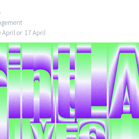
o
angement
 April or 17 April