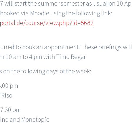
 will start the summer semester as usual on 10 Apr
ooked via Moodle using the following link:
mportal.de/course/view.php?id=5682
equired to book an appointment. These briefings wil
rom 10 am to 4 pm with Timo Reger.
 on the following days of the week:
4.00 pm
 Riso
 7.30 pm
 Lino and Monotopie