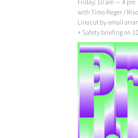
Friday: 10 am — 4 pm
with Timo Reger / Ris
Linocut by email arr
+ Safety briefing on 10