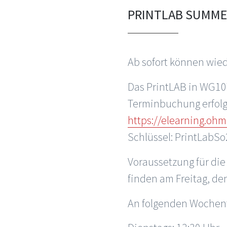
PRINTLAB SUMME
Ab sofort können wied
Das PrintLAB in WG10
Terminbuchung erfolgt
https://elearning.oh
Schlüssel: PrintLabS
Voraussetzung für die
finden am Freitag, den
An folgenden Wochent