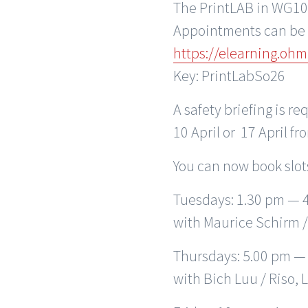
The PrintLAB in WG107
Appointments can be b
https://elearning.oh
Key: PrintLabSo26
A safety briefing is r
10 April or 17 April f
You can now book slots
Tuesdays: 1.30 pm — 
with Maurice Schirm /
Thursdays: 5.00 pm —
with Bich Luu / Riso,