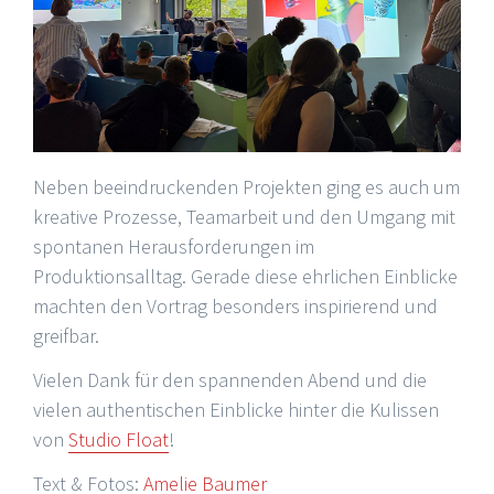
Neben beeindruckenden Projekten ging es auch um
kreative Prozesse, Teamarbeit und den Umgang mit
spontanen Herausforderungen im
Produktionsalltag. Gerade diese ehrlichen Einblicke
machten den Vortrag besonders inspirierend und
greifbar.
Vielen Dank für den spannenden Abend und die
vielen authentischen Einblicke hinter die Kulissen
von
Studio Float
!
Text & Fotos:
Amelie Baumer