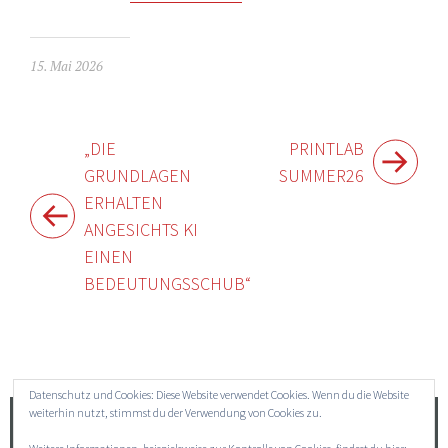
15. Mai 2026
Beitragsnavigation
„DIE
PRINTLAB
GRUNDLAGEN
SUMMER26
ERHALTEN
ANGESICHTS KI
EINEN
BEDEUTUNGSSCHUB“
Widgets
Datenschutz und Cookies: Diese Website verwendet Cookies. Wenn du die Website
weiterhin nutzt, stimmst du der Verwendung von Cookies zu.
Suchen