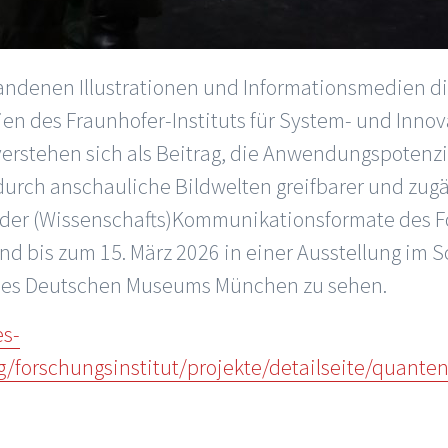
standenen Illustrationen und Informationsmedien d
n des Fraunhofer-Instituts für System- und Innova
verstehen sich als Beitrag, die Anwendungspotenzi
urch anschauliche Bildwelten greifbarer und zug
il der (Wissenschafts)Kommunikationsformate des 
d bis zum 15. März 2026 in einer Ausstellung im 
es Deutschen Museums München zu sehen.
es-
forschungsinstitut/projekte/detailseite/quante