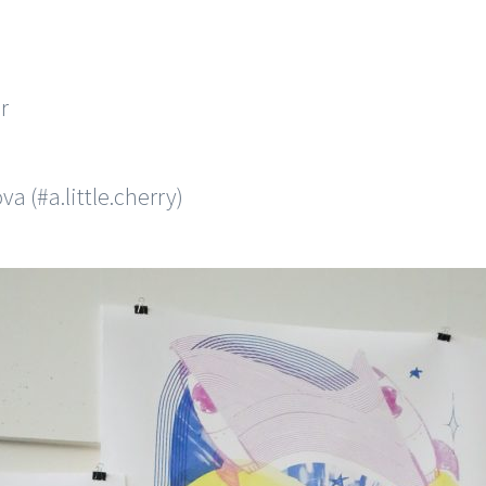
r
a (#a.little.cherry)