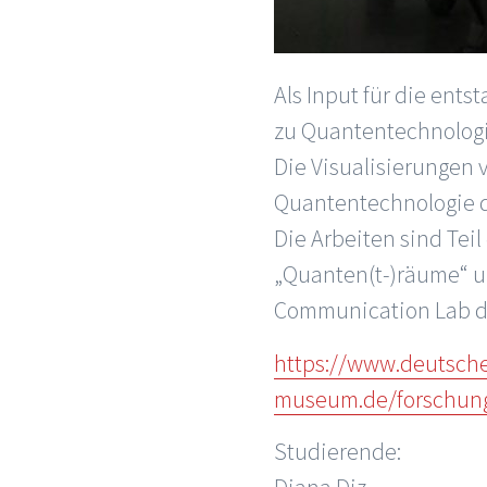
Als Input für die ent
zu Quantentechnologie
Die Visualisierungen 
Quantentechnologie d
Die Arbeiten sind Te
„Quanten(t-)räume“ un
Communication Lab d
https://www.deutsch
museum.de/forschung/
Studierende: