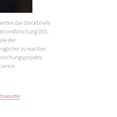
ienten die Steckbriefe
tionsforschung (ISI).
ale der
änglicher zu machen.
Forschungsprojekts
Science
ntraeume