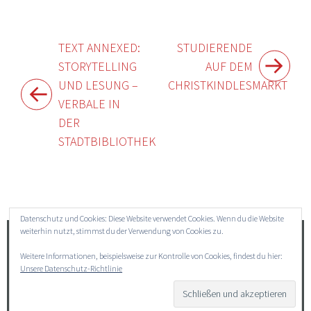
Beitragsnavigation
TEXT ANNEXED:
STUDIERENDE
STORYTELLING
AUF DEM
UND LESUNG –
CHRISTKINDLESMARKT
VERBALE IN
DER
STADTBIBLIOTHEK
Widgets
Datenschutz und Cookies: Diese Website verwendet Cookies. Wenn du die Website
weiterhin nutzt, stimmst du der Verwendung von Cookies zu.
Suchen
Weitere Informationen, beispielsweise zur Kontrolle von Cookies, findest du hier:
nach:
Unsere Datenschutz-Richtlinie
→ Impressum
→ Datenschutz