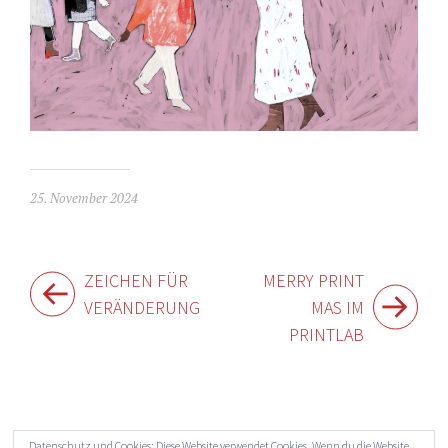
25. November 2024
Beitragsnavigation
ZEICHEN FÜR
MERRY PRINT
VERÄNDERUNG
MAS IM
PRINTLAB
Widgets
Datenschutz und Cookies: Diese Website verwendet Cookies. Wenn du die Website