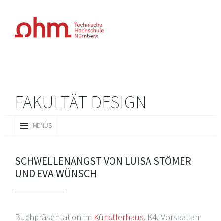
FAKULTÄT DESIGN
ZUM
MENÜS
INHALT
SPRINGEN
SCHWELLENANGST VON LUISA STÖMER
UND EVA WÜNSCH
Buchpräsentation im
Künstlerhaus
, K4, Vorsaal am