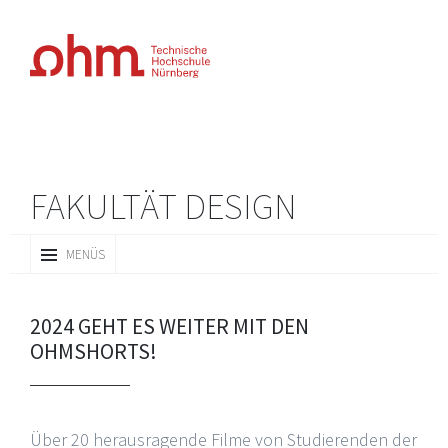
FAKULTÄT DESIGN
ZUM
MENÜS
INHALT
SPRINGEN
2024 GEHT ES WEITER MIT DEN
OHMSHORTS!
Über 20 herausragende Filme von Studierenden der