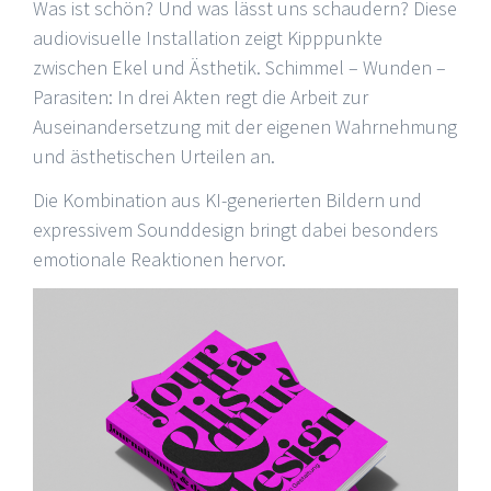
Was ist schön? Und was lässt uns schaudern? Diese
audiovisuelle Installation zeigt Kipppunkte
zwischen Ekel und Ästhetik. Schimmel – Wunden –
Parasiten: In drei Akten regt die Arbeit zur
Auseinandersetzung mit der eigenen Wahrnehmung
und ästhetischen Urteilen an.
Die Kombination aus KI-generierten Bildern und
expressivem Sounddesign bringt dabei besonders
emotionale Reaktionen hervor.