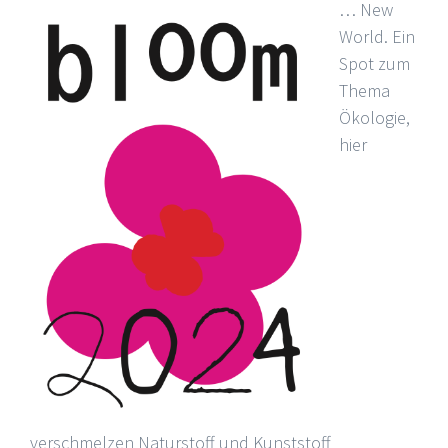
… New
World. Ein
Spot zum
Thema
Ökologie,
hier
verschmelzen Naturstoff und Kunststoff