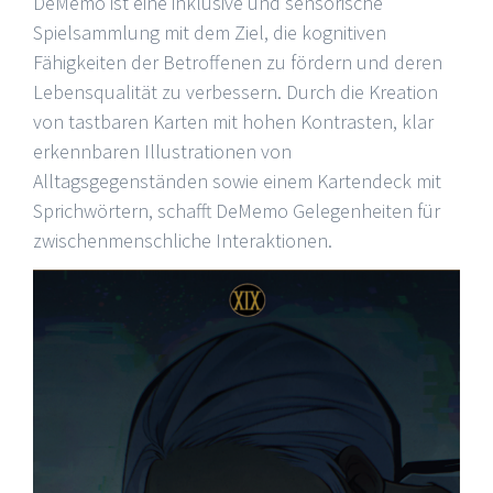
DeMemo ist eine inklusive und sensorische
Spielsammlung mit dem Ziel, die kognitiven
Fähigkeiten der Betroffenen zu fördern und deren
Lebensqualität zu verbessern. Durch die Kreation
von tastbaren Karten mit hohen Kontrasten, klar
erkennbaren Illustrationen von
Alltagsgegenständen sowie einem Kartendeck mit
Sprichwörtern, schafft DeMemo Gelegenheiten für
zwischenmenschliche Interaktionen.