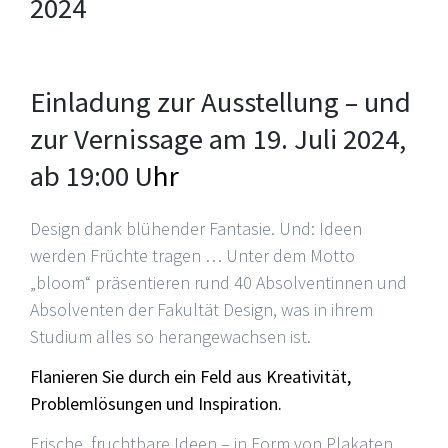
2024
Einladung zur Ausstellung – und
zur Vernissage am 19. Juli 2024,
ab 19:00 U
hr
Design dank blühender Fantasie. Und: Ideen
werden Früchte tragen … Unter dem Motto
„bloom“ präsentieren rund 40 Absolventinnen und
Absolventen der Fakultät Design, was in ihrem
Studium alles so herangewachsen ist.
Flanieren Sie durch ein Feld aus Kreativität,
Problemlösungen und Inspiration.
Frische, fruchtbare Ideen – in Form von Plakaten,