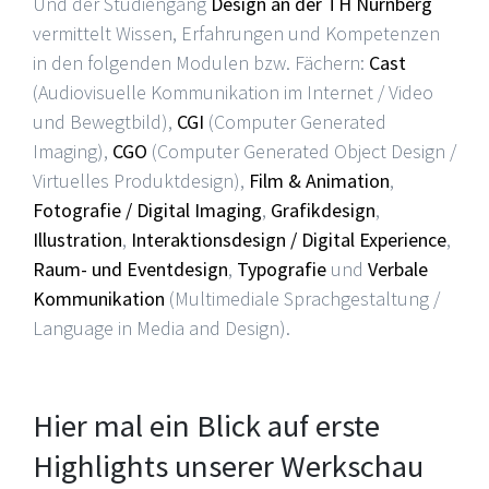
Und der Studiengang
Design an der TH Nürnberg
vermittelt Wissen, Erfahrungen und Kompetenzen
in den folgenden Modulen bzw. Fächern:
Cast
(Audiovisuelle Kommunikation im Internet / Video
und Bewegtbild),
CGI
(Computer Generated
Imaging),
CGO
(Computer Generated Object Design /
Virtuelles Produktdesign),
Film & Animation
,
Fotografie / Digital Imaging
,
Grafikdesign
,
Illustration
,
Interaktionsdesign / Digital Experience
,
Raum- und Eventdesign
,
Typografie
und
Verbale
Kommunikation
(Multimediale Sprachgestaltung /
Language in Media and Design).
Hier mal ein Blick auf erste
Highlights unserer Werkschau