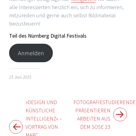
alle Interessierten herzlich ein, sich zu informieren,
mitzureden und gerne auch selbst Bildmaterial
beizusteuern!
Teil des Nürnberg Digital Festivals
Anmelden
23. Juni 2023
Beitragsnavigation
»DESIGN UND
FOTOGRAFIESTUDIERENDE
KÜNSTLICHE
PRÄSENTIEREN
INTELLIGENZ« –
ARBEITEN AUS
VORTRAG VON
DEM SOSE 23
MARC