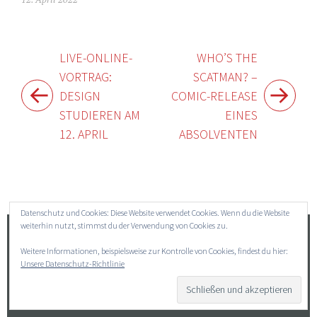
Beitragsnavigation
LIVE-ONLINE-
WHO’S THE
VORTRAG:
SCATMAN? –
DESIGN
COMIC-RELEASE
STUDIEREN AM
EINES
12. APRIL
ABSOLVENTEN
Widgets
Datenschutz und Cookies: Diese Website verwendet Cookies. Wenn du die Website
weiterhin nutzt, stimmst du der Verwendung von Cookies zu.
Suchen
Weitere Informationen, beispielsweise zur Kontrolle von Cookies, findest du hier:
nach:
Unsere Datenschutz-Richtlinie
→ Impressum
→ Datenschutz