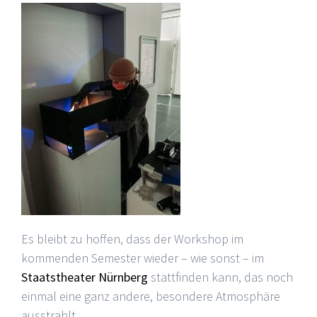
Es bleibt zu hoffen, dass der Workshop im
kommenden Semester wieder – wie sonst – im
Staatstheater Nürnberg
stattfinden kann, das noch
einmal eine ganz andere, besondere Atmosphäre
ausstrahlt.