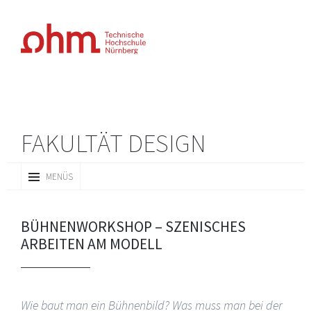
FAKULTÄT DESIGN
ZUM
MENÜS
INHALT
SPRINGEN
BÜHNENWORKSHOP – SZENISCHES
ARBEITEN AM MODELL
Wie baut man ein Bühnenbild? Was muss man bei der