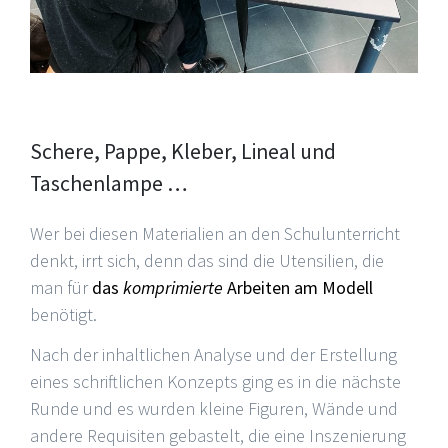
Schere, Pappe, Kleber, Lineal und
Taschenlampe …
Wer bei diesen Materialien an den Schulunterricht
denkt, irrt sich, denn das sind die Utensilien, die
man für
das
komprimierte
Arbeiten am Modell
benötigt.
Nach der inhaltlichen Analyse und der Erstellung
eines schriftlichen Konzepts ging es in die nächste
Runde und es wurden kleine Figuren, Wände und
andere Requisiten gebastelt, die eine Inszenierung