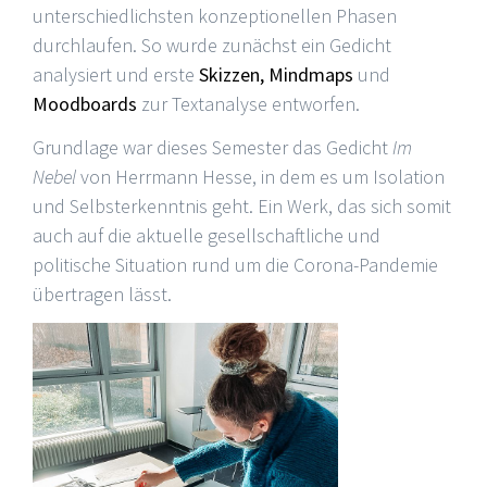
unterschiedlichsten konzeptionellen Phasen
durchlaufen. So wurde zunächst ein Gedicht
analysiert und erste
Skizzen, Mindmaps
und
Moodboards
zur Textanalyse entworfen.
Grundlage war dieses Semester das Gedicht
Im
Nebel
von Herrmann Hesse, in dem es um Isolation
und Selbsterkenntnis geht. Ein Werk, das sich somit
auch auf die aktuelle gesellschaftliche und
politische Situation rund um die Corona-Pandemie
übertragen lässt.