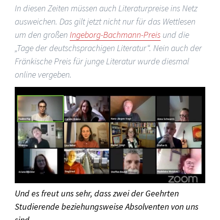
In diesen Zeiten müssen auch Literaturpreise ins Netz
ausweichen. Das gilt jetzt nicht nur für das Wettlesen
um den großen
Ingeborg-Bachmann-Preis
und die
„Tage der deutschsprachigen Literatur“. Nein auch der
Fränkische Preis für junge Literatur wurde diesmal
online vergeben.
Und es freut uns sehr, dass zwei der Geehrten
Studierende beziehungsweise Absolventen von uns
sind.