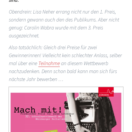
Obendrein: Lisa Neher errang nicht nur den 1. Preis,
sondern gewann auch den des Publikums. Aber nicht
genug: Carolin Wabra wurde mit dem 3. Preis
ausgezeichnet.
Also tatsächlich: Gleich drei Preise für zwei
Gewinnerinnen! Vielleicht kein schlechter Anlass, selber
mal über eine
Teilnahme
an diesem Wettbewerb
nachzudenken. Denn schon bald kann man sich fürs
nächste Jahr bewerben …