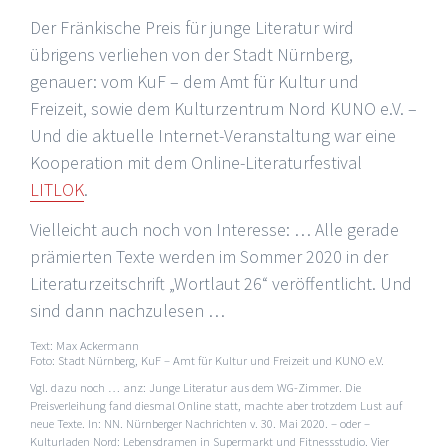
Der Fränkische Preis für junge Literatur wird
übrigens verliehen von der Stadt Nürnberg,
genauer: vom KuF – dem Amt für Kultur und
Freizeit, sowie dem Kulturzentrum Nord KUNO e.V. –
Und die aktuelle Internet-Veranstaltung war eine
Kooperation mit dem Online-Literaturfestival
LITLOK
.
Vielleicht auch noch von Interesse: … Alle gerade
prämierten Texte werden im Sommer 2020 in der
Literaturzeitschrift „Wortlaut 26“ veröffentlicht. Und
sind dann nachzulesen …
Text: Max Ackermann
Foto: Stadt Nürnberg, KuF – Amt für Kultur und Freizeit und KUNO e.V.
Vgl. dazu noch … anz: Junge Literatur aus dem WG-Zimmer. Die
Preisverleihung fand diesmal Online statt, machte aber trotzdem Lust auf
neue Texte. In: NN. Nürnberger Nachrichten v. 30. Mai 2020. – oder –
Kulturladen Nord: Lebensdramen in Supermarkt und Fitnessstudio. Vier