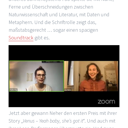
Ferne und Überschneidungen zwischen
Naturwissenschaft und Literatur, mit Daten und
Metaphern. Und die Schriftrolle zeigt das,
maßstabsgerecht … sogar einen spacigen
Soundtrack
gibt es.
Jetzt aber gewann Neher den ersten Preis mit ihrer
Story „
Venus – Yeah baby, she’s got it
“. Und auch mit