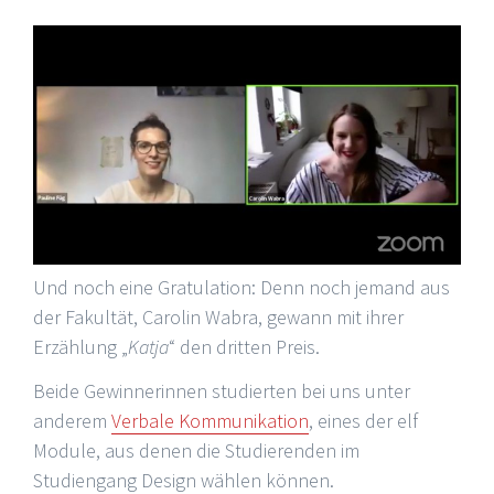
Und noch eine Gratulation: Denn noch jemand aus
der Fakultät, Carolin Wabra, gewann mit ihrer
Erzählung „
Katja
“ den dritten Preis.
Beide Gewinnerinnen studierten bei uns unter
anderem
Verbale Kommunikation
, eines der elf
Module, aus denen die Studierenden im
Studiengang Design wählen können.