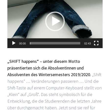
Player
00:00
02:43
„SHIFT happens“ – unter diesem Motto
präsentierten sich die Absolventinnen und
Absolventen des Wintersemesters 2019/2020.
„Shift
happens“ … Veränderungen passieren … Und die
Shift-Taste auf einem Computer-Keyboard stellt von
„Klein“ auf „Groß“. Das steht symbolisch für die
Entwicklung, die die Studierenden die letzten Jahre
über durchgemacht haben. Jetzt sind sie reif für