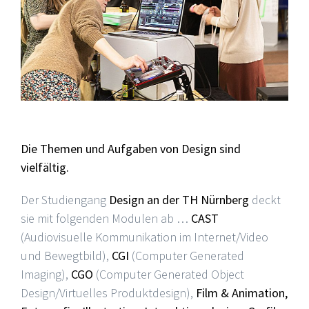
Die Themen und Aufgaben von Design sind
vielfältig.
Der Studiengang
Design an der TH Nürnberg
deckt
sie mit folgenden Modulen ab …
CAST
(Audiovisuelle Kommunikation im Internet/Video
und Bewegtbild),
CGI
(Computer Generated
Imaging),
CGO
(Computer Generated Object
Design/Virtuelles Produktdesign),
Film & Animation,