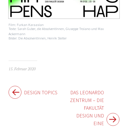
Film: Furkan Karaaslan
Texte: Sarah Guber, die AbsolventInnen, Giuseppe Troiano und Max
Ackermann
Bilder: Die AbsolventInnen, Henrik Stelter
15. Februar 2020
Beitragsnavigation
DESIGN TOPICS
DAS LEONARDO
ZENTRUM – DIE
FAKULTÄT
DESIGN UND
EINE