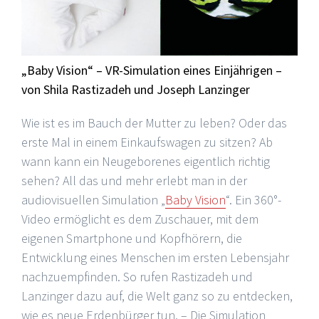
„
Baby Vision“ – VR-Simulation eines Einjährigen –
von Shila Rastizadeh und Joseph Lanzinger
Wie ist es im Bauch der Mutter zu leben? Oder das
erste Mal in einem Einkaufswagen zu sitzen? Ab
wann kann ein Neugeborenes eigentlich richtig
sehen? All das und mehr erlebt man in der
audiovisuellen Simulation „
Baby Vision
“. Ein 360°-
Video ermöglicht es dem Zuschauer, mit dem
eigenen Smartphone und Kopfhörern, die
Entwicklung eines Menschen im ersten Lebensjahr
nachzuempfinden. So rufen Rastizadeh und
Lanzinger dazu auf, die Welt ganz so zu entdecken,
wie es neue Erdenbürger tun. – Die Simulation