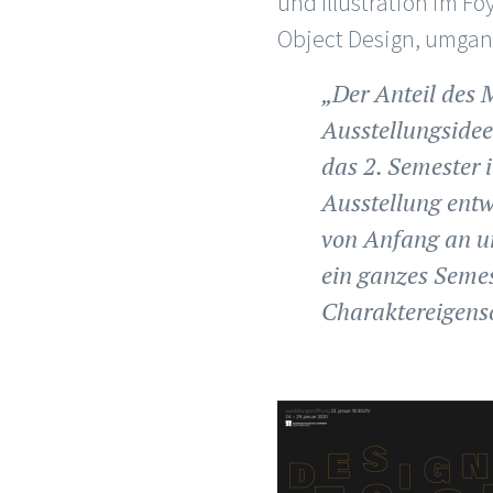
und Illustration im 
Object Design, umgang
„Der Anteil des M
Ausstellungsidee
das 2. Semester i
Ausstellung entw
von Anfang an um
ein ganzes Semes
Charaktereigensc