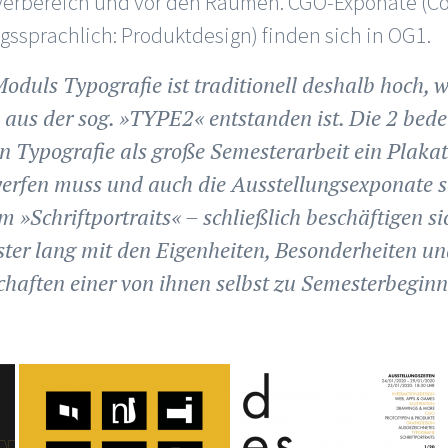
Foyerbereich und vor den Räumen. CGO-Exponate (
ssprachlich: Produktdesign) finden sich in OG1.
oduls Typografie ist traditionell deshalb hoch, w
 aus der sog. »TYPE2« entstanden ist. Die 2 bede
n Typografie als große Semesterarbeit ein Plakat
erfen muss und auch die Ausstellungsexponate sel
 »Schriftportraits« – schließlich beschäftigen s
ter lang mit den Eigenheiten, Besonderheiten un
haften einer von ihnen selbst zu Semesterbeginn