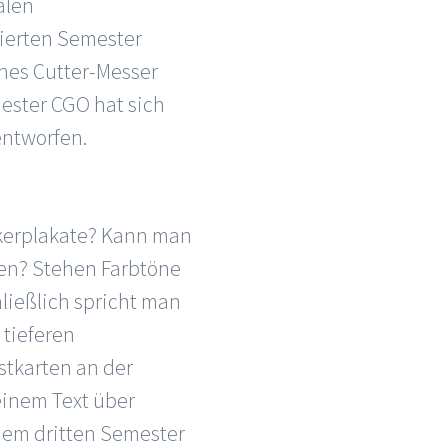
alen
ierten Semester
ches Cutter-Messer
ester CGO hat sich
entworfen.
ikerplakate? Kann man
ben? Stehen Farbtöne
ließlich spricht man
 tieferen
stkarten an der
einem Text über
dem dritten Semester