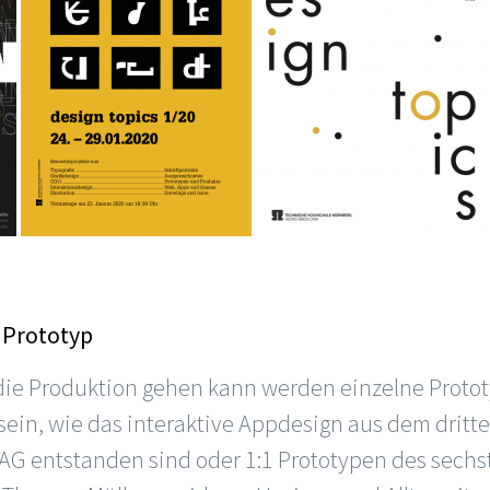
 Prototyp
die Produktion gehen kann werden einzelne Prototy
 sein, wie das interaktive Appdesign aus dem dritt
VAG entstanden sind oder 1:1 Prototypen des sech