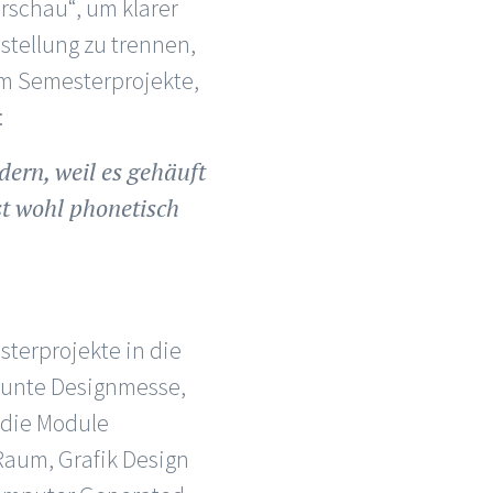
rschau“, um klarer
tellung zu trennen,
um Semesterprojekte,
:
ern, weil es gehäuft
st wohl phonetisch
terprojekte in die
bunte Designmesse,
d die Module
Raum, Grafik Design