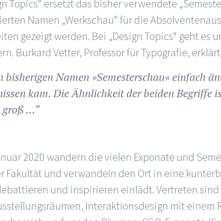
n Topics“ ersetzt das bisher verwendete „Semeste
ierten Namen „Werkschau“ für die Absolventenauss
iten gezeigt werden. Bei „Design Topics“ geht es 
n. Burkard Vetter, Professor für Typografie, erklärt
n bisherigen Namen »Semesterschau« einfach änd
issen kam. Die Ähnlichkeit der beiden Begriffe i
u groß …“
anuar 2020 wandern die vielen Exponate und Semes
r Fakultät und verwandeln den Ort in eine kunter
debattieren und inspirieren einlädt. Vertreten sin
usstellungsräumen, Interaktionsdesign mit einem 