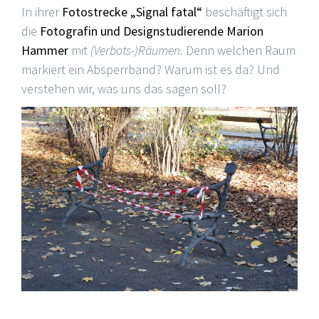
In ihrer
Fotostrecke „Signal fatal“
beschäftigt sich
die
Fotografin und Designstudierende Marion
Hammer
mit
(Verbots-)Räumen.
Denn welchen Raum
markiert ein Absperrband? Warum ist es da? Und
verstehen wir, was uns das sagen soll?