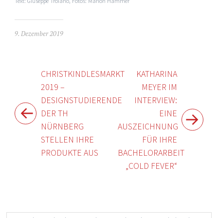
Text: Giuseppe Troiano, Fotos: Marion Hammer
9. Dezember 2019
Beitragsnavigation
CHRISTKINDLESMARKT
KATHARINA
2019 –
MEYER IM
DESIGNSTUDIERENDE
INTERVIEW:
DER TH
EINE
NÜRNBERG
AUSZEICHNUNG
STELLEN IHRE
FÜR IHRE
PRODUKTE AUS
BACHELORARBEIT
„COLD FEVER“
Widgets