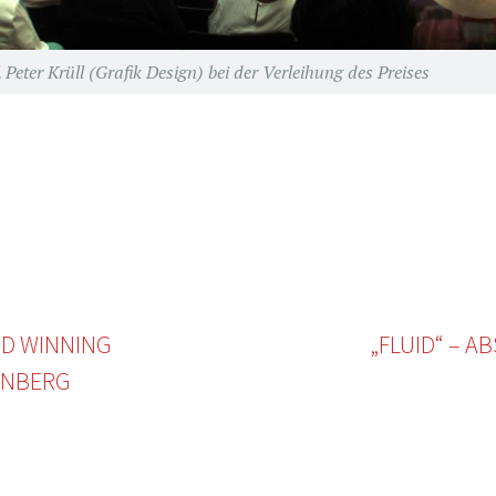
Peter Krüll (Grafik Design) bei der Verleihung des Preises
RD WINNING
„FLUID“ – 
RNBERG