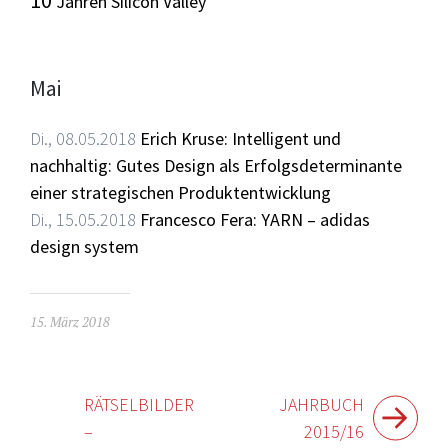
Jahren Silicon Valley
Mai
Di., 08.05.2018
Erich Kruse: Intelligent und
nachhaltig: Gutes Design als Erfolgsdeterminante
einer strategischen Produktentwicklung
Di., 15.05.2018
Francesco Fera: YARN – adidas
design system
15. März 2018
Beitragsnavigation
RÄTSELBILDER
JAHRBUCH
–
2015/16