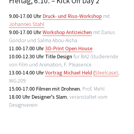
Freitag, 6.10. – Kick Off Day 2
9.00-17.00 Uhr
Druck- und Riso-Workshop
mit
Johannes Stahl
9.00-17.00 Uhr
Workshop Antizeichen
mit Darius
Gondor und Salma Abou-Aisha
11.00-17.00 Uhr
3D-Print Open House
10.00-12.30 Uhr Title Design
für BA2-Studierende
von Film und Animation, F. Pleasence
13.00-14.00 Uhr
Vortrag Michael Held
(
Steelcase)
,
WG.209
15.00-17.00 Filmen mit Drohnen
, Prof. Mehl
18.00 Uhr Designer’s Slam
, veranstaltet vom
Designverein