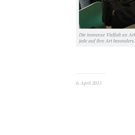
Die immense Vielfalt an Arb
jede auf ihre Art besonders.
6. April 2015
Beitragsnavigation