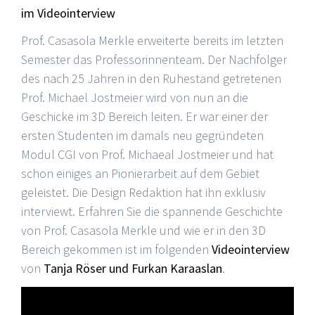
im Videointerview
Prof. Casasola Merkle erweiterte bereits im letzten
Semester das Professorinnenteam. Der Nachfolger
des nach 25 Jahren in den Ruhestand getretenen
Prof. Michael Jostmeier wird von nun an die
Geschicke im 3D Bereich leiten. Er war einer der
ersten Studenten im damals neu gegründeten
Modul CGI von Prof. Michaeal Jostmeier und hat
schon einiges an Pionierarbeit auf dem Gebiet
geleistet. Die Design Redaktion hat ihn exklusiv
interviewt. Erfahren Sie die spannende Geschichte
von Prof. Casasola Merkle und wie er in den 3D
Bereich gekommen ist im folgenden
Videointerview
von
Tanja Röser und Furkan Karaaslan
.