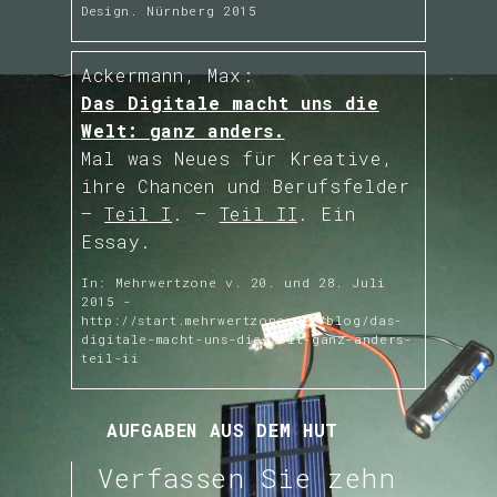
alte und neue
Design. Nürnberg 2015
Lösungen und
Ackermann, Max:
Hilflosigkeiten
Das Digitale macht uns die
Welt: ganz anders.
Die Medien-Zukunft
Entwerfen Sie eine
Mal was Neues für Kreative,
ihre Chancen und Berufsfelder
kleine Collage zum
Die merkwürdige
–
Teil I
. –
Teil II
. Ein
Thema Zukunft
Lust am Untergang,
Essay.
konkret: an der
In: Mehrwertzone v. 20. und 28. Juli
Postapokalypse
2015 -
http://start.mehrwertzone.net/blog/das-
digitale-macht-uns-die-welt-ganz-anders-
teil-ii
Die Zukunft des
Designs
AUFGABEN AUS DEM HUT
Futurismus und die
Verfassen Sie zehn