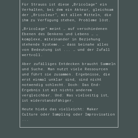
Für Strauss ist diese „Bricolage" ein
Verhalten, bei dem ein Akteur, gleichsam
der „Bricoleur“, mit allen Mitteln, die
ihm zu Verfügung stehen, Probleme löst.
„Bricolage" meint … auf verschiedenen
Ebenen des Denkens und Lebens … …
komplexe, miteinander in Beziehung
stehende Systeme. … dass beinahe alles
von Bedeutung ist ... … und der Zufall
wertvoll.
Aber zufälliges Entdecken braucht Sammeln
und Suche. Man nutzt viele Ressourcen
und führt sie zusammen. Ergebnisse, die
erst einmal unklar sind, sind nicht
notwendig schlecht. Doch: Das End-
Ergebnis ist mit nichts anderem
vergleichbar. Und: Was vielseitig ist,
ist widerstandsfähiger.
Heute hieße das vielleicht: Maker
Culture oder Sampling oder Improvisation
...
Alter,
Eldertronics und