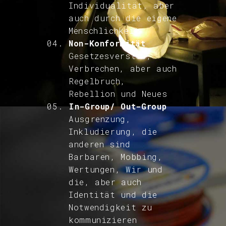
vergiften
Individualität, aber
Science Fiction
auch durch die eigene
und die Erfindung
Menschlichkeit
der Zukunft
Non-Konformität
Gesetzesverstoß,
Verbrechen, aber auch
Technik und
Regelbruch,
Geschlecht (u.a.
Rebellion und Neues
Stimmen von
In-Group/ Out-Group
Navigationsgeräten
Fünf Gedanken, die
Ausgrenzung,
Inkludierung, die
und persönlichen
die Zukunft
anderen sind
Assistenten)
beflügeln
Barbaren, Mobbing,
Wertungen, Wir und
Technische
die, aber auch
Selbstüberschätzung.
Identität und die
Notwendigkeit zu
Hybris als Norm
kommunizieren