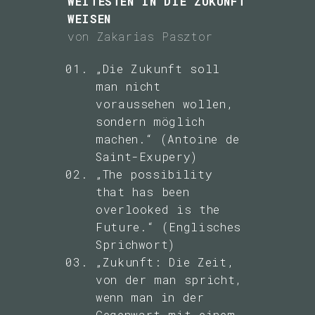
WEITESTEN IN DIE ZUKUNFT
WEISEN
Zukunftsoptimismus
von Zakarias Pasztor
und
„Die Zukunft soll
Zukunftspessimismus
man nicht
voraussehen wollen,
Zur Verantwortung
sondern möglich
des Designs
machen.“ (Antoine de
Saint-Exupery)
Zur Zukunft der
„The possibility
that has been
Arbeit - Welche
overlooked is the
Jobs werden
Future.“ (Englisches
weggegoogelt?
Sprichwort)
„Zukunft: Die Zeit,
usw. usw.
von der man spricht,
wenn man in der
Gegenwart mit einem