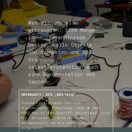
Was wir uns also
erträumten: Eine Menge
Ideen, Erkenntnisse,
Design, tolle Objekte
und Szenarien und Spaß
dran … …
selbstverständlich auch
eine Dokumentation des
Ganzen.
ÜBERHAUPT: DAS „BASTELN“ ...
Claude Lévi-Strauss war ein
französischer Ethnologe. Und im Jahr
1962 hat er den Begriff „Bricolage" (von
frz. bricoler - also in etwa …
herumbasteln) in die Anthropologie
eingeführt.