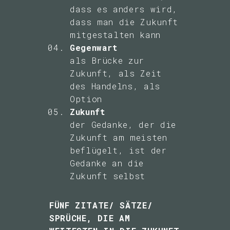
Jahren gelöst
dass es anders wird,
werden
dass man die Zukunft
Wahrscheinliche
mitgestalten kann
und weniger
Gegenwart
wahrscheinliche
als Brücke zur
Zukünfte
Zukunft, als Zeit
des Handelns, als
Option
Wünschenswerte und
Zukunft
weniger
der Gedanke, der die
wünschenswerte
Zukunft am meisten
Zukünfte
beflügelt, ist der
Gedanke an die
Zukunfts-Ethik
Zukunft selbst
... mehr als
FÜNF ZITATE/ SÄTZE/
Techno-Ethik oder
SPRÜCHE, DIE AM
Technologiefolgenabschä