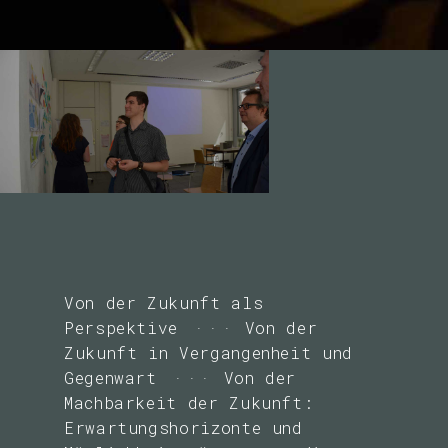
Von der Zukunft als
Perspektive
Von der
Zukunft in Vergangenheit und
Gegenwart
Von der
Machbarkeit der Zukunft:
Erwartungshorizonte und