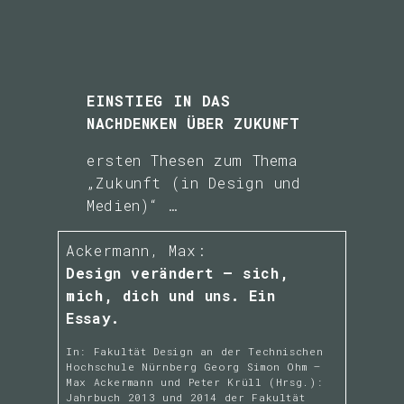
Bionik – Lernen
von der Natur
Demokratie und
EINSTIEG IN DAS
Zukunft
NACHDENKEN ÜBER ZUKUNFT
ersten Thesen zum Thema
Der Journalismus
„Zukunft (in Design und
von Morgen
Medien)“ …
(Immersion und
Hintergrund,
Ackermann, Max:
Design verändert – sich,
Glaubwürdigkeit
mich, dich und uns. Ein
und Filterblase)
Essay.
In: Fakultät Design an der Technischen
Die großen
Hochschule Nürnberg Georg Simon Ohm –
Menschheitsthemen,
Max Ackermann und Peter Krüll (Hrsg.):
Jahrbuch 2013 und 2014 der Fakultät