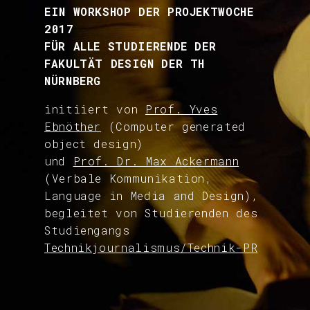
EIN WORKSHOP DER PROJEKTWOCHE
2017
FÜR ALLE STUDIERENDE DER
FAKULTÄT DESIGN DER TH
NÜRNBERG
initiiert von
Prof. Yves
Ebnöther
(Computer generated
object design)
und
Prof. Dr. Max Ackermann
(Verbale Kommunikation,
Language in Media and Design),
begleitet von Studierenden des
Studiengangs
Technikjournalismus/
Technik-PR